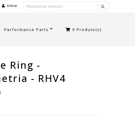
Entrar
Performance Parts
0
Produto(s)
e Ring -
etria - RHV4
)