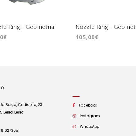
le Ring - Geometria -
Nozzle Ring - Geometr
00€
105,00€
1238VZ / GTC1244VZ
GTC1446VZ / GTC154
TO
a Boiça, Codiceira, 23
Facebook
Leiria, Leiria
Instagram
WhatsApp
 916273651