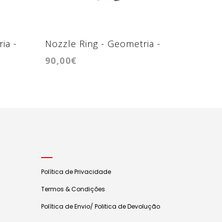
ia -
Nozzle Ring - Geometria -
Nozzle 
90,00€
90,00€
9VZ
GTC1749VZ / GTD1752VRK
BV39
Política de Privacidade
Termos & Condições
Política de Envio/ Politica de Devolução