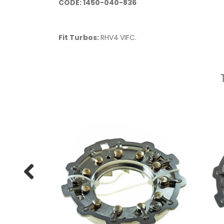
CODE: 1450-040-836
Fit Turb
os:
RHV4
VIFC.