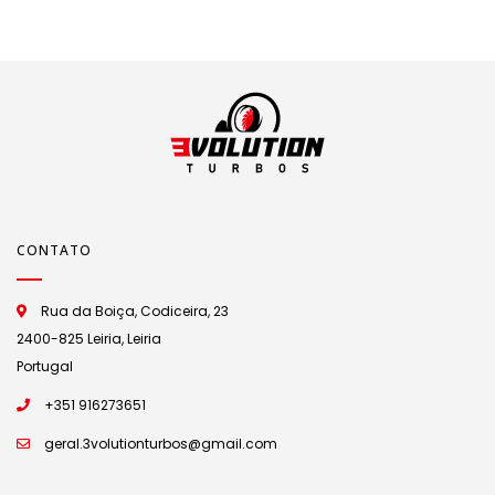
CONTATO
Rua da Boiça, Codiceira, 23
2400-825 Leiria, Leiria
Portugal
+351 916273651
geral.3volutionturbos@gmail.com