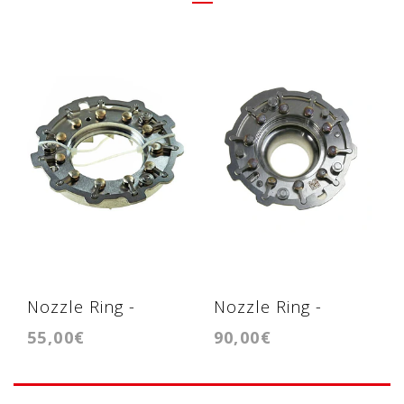
Nozzle Ring -
Nozzle Ring -
55,00€
90,00€
Geometria
Geometria -
GTB1752VK /
GTC1238VZ /
GTB1756VK
GTC1244VZ