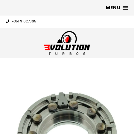
MENU
+351 916273651