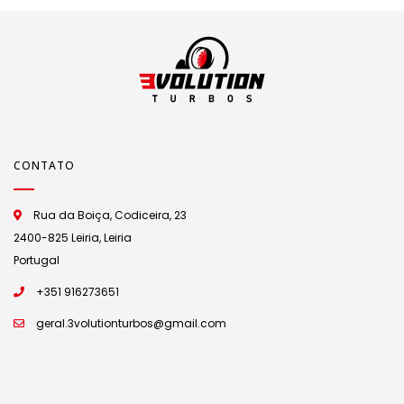
CONTATO
Rua da Boiça, Codiceira, 23
2400-825 Leiria, Leiria
Portugal
+351 916273651
geral.3volutionturbos@gmail.com