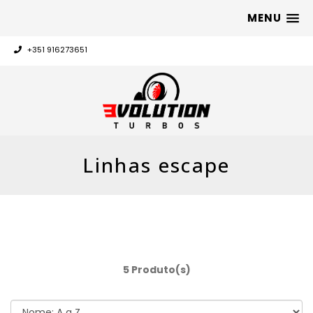
MENU
+351 916273651
Linhas escape
5 Produto(s)