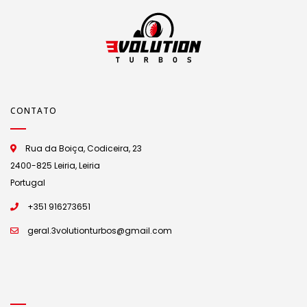
CONTATO
Rua da Boiça, Codiceira, 23
2400-825 Leiria, Leiria
Portugal
+351 916273651
geral.3volutionturbos@gmail.com