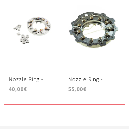
Nozzle Ring -
Nozzle Ring -
40,00€
55,00€
Geometria - KP39 /
Geometria
BV39
GTB1752VK /
GTB1756VK