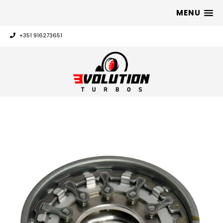
MENU
+351 916273651