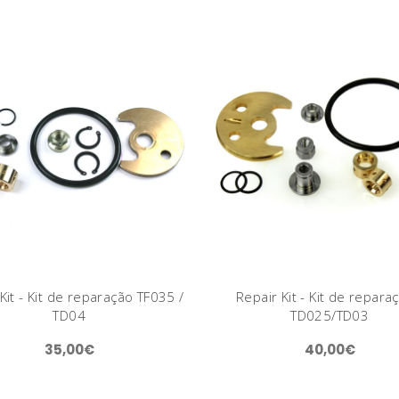
Kit - Kit de reparação TF035 /
Repair Kit - Kit de repara
TD04
TD025/TD03
35,00€
40,00€