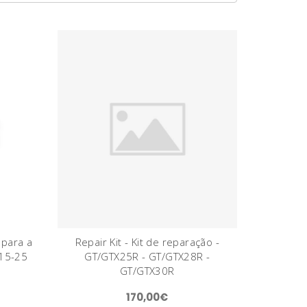
 para a
Repair Kit - Kit de reparação -
T15-25
GT/GTX25R - GT/GTX28R -
GT/GTX30R
170,00€