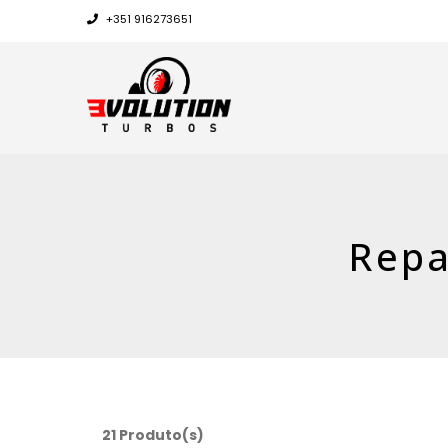
+351 916273651
Repa
21 Produto(s)