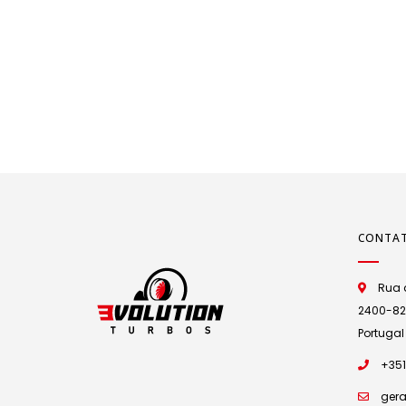
CONTA
Rua d
2400-825 
Portugal
+351
gera