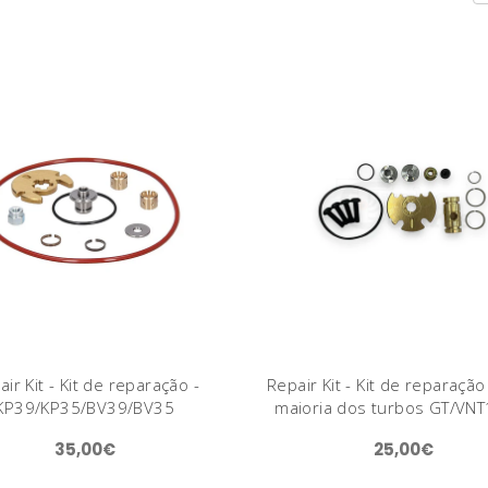
ir Kit - Kit de reparação -
Repair Kit - Kit de reparação
KP39/KP35/BV39/BV35
maioria dos turbos GT/VN
35,00€
25,00€