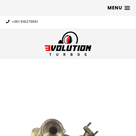
MENU
+351 916273651