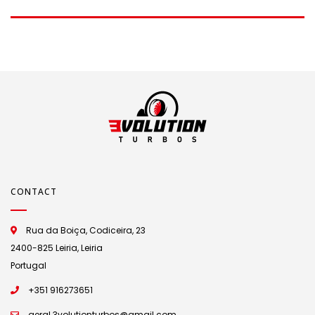
gt1752vbr
110cv/115cv
(rolamentos) 1.9tdi
CONTACT
Rua da Boiça, Codiceira, 23
2400-825 Leiria, Leiria
Portugal
+351 916273651
geral.3volutionturbos@gmail.com