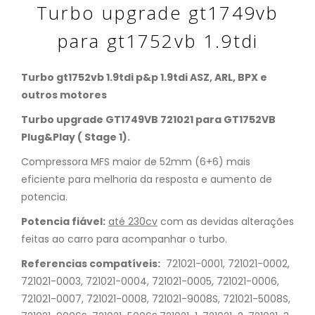
Turbo upgrade gt1749vb
para gt1752vb 1.9tdi
Turbo gt1752vb 1.9tdi p&p 1.9tdi ASZ, ARL, BPX e
outros motores
Turbo upgrade GT1749VB 721021 para GT1752VB
Plug&Play ( Stage 1).
Compressora MFS maior de 52mm (6+6) mais
eficiente para melhoria da resposta e aumento de
potencia.
Potencia fiável:
até 230cv
com as devidas alterações
feitas ao carro para acompanhar o turbo.
Referencias compatíveis:
721021-0001, 721021-0002,
721021-0003, 721021-0004, 721021-0005, 721021-0006,
721021-0007, 721021-0008, 721021-9008S, 721021-5008S,