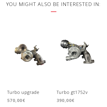
YOU MIGHT ALSO BE INTERESTED IN:
Turbo upgrade
Turbo gt1752v
570,00€
390,00€
gt1749vb para
hibrido para 1.9tdi