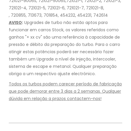
721021-9006S, 721021-5006S,721021-1, 721021-2, 721021-3,
721021-4, 721021-5, 721021-6, 721021-7, 721021-8,
, 720855, 713673, 701854, 454232, 454231, 742614
AVISO
:
Upgrades de turbo não estão aptos para
funcionar em carros Stock, os valores referidos como
ganhos "+ xx cv" são uma referência à capacidade de
pressão e débito da preparação do turbo. Para o carro
atingir estas potências poderá ser necessário fazer
também um Upgrade a nível de injeção, intercooler,
sistema de escape e metanol. Qualquer preparação
obriga a um respectivo ajuste electrónico.
Todos os turbos podem carecer período de fabricação
que pode demorar entre 3 dias a 2 semanas. Qualquer
dúvida em relação a prazos contactem-nos!