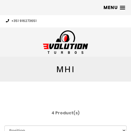
MENU
+351 916273651
MHI
4 Product(s)