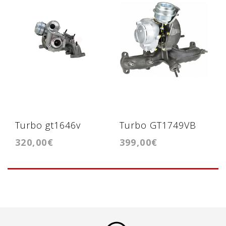
Turbo gt1646v
Turbo GT1749VB
320,00€
399,00€
1.9tdi BXE, BKC
(721021) novo
motores 1.9tdi
150cv/160cv,
ARL/BPX