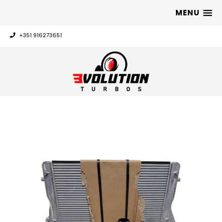
MENU
+351 916273651