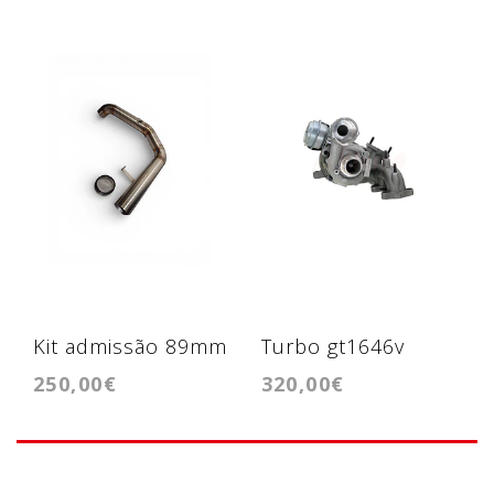
Kit admissão 89mm
Turbo gt1646v
250,00€
320,00€
Ibiza 6l, Polo 9n,
1.9tdi BXE, BKC
Skoda fabia, golf 4,
A3 8l, Vw Bora