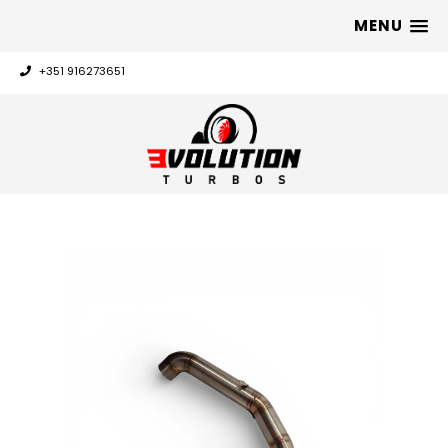
MENU
+351 916273651