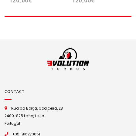
120,00€
120,00€
Cartridge VNT15 /
Cartridge - VNT15/
Gt1749V
GT1749V
CONTACT
Rua da Boiça, Codiceira, 23
2400-825 Leiria, Leiria
Portugal
+351 916273651