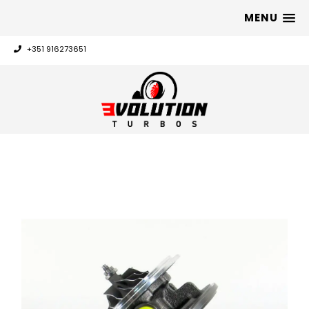
MENU
+351 916273651