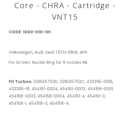
Core - CHRA - Cartridge -
VNT15
CODE:
1000-010-101
Volkswagen, Audi, Seat 1.9TDI 81kW, AFN
For 1st.Gen. Nozzle Ring for 9 nozzles NR.
Fit Turbos:
028145702D, 028145702C, 433395-0016,
433395-16, 454161-0004, 454161-0003, 454158-0001,
454158-0003, 454158-0004, 454161-4, 454161-3,
454158-1, 454158-3, 454158-4.