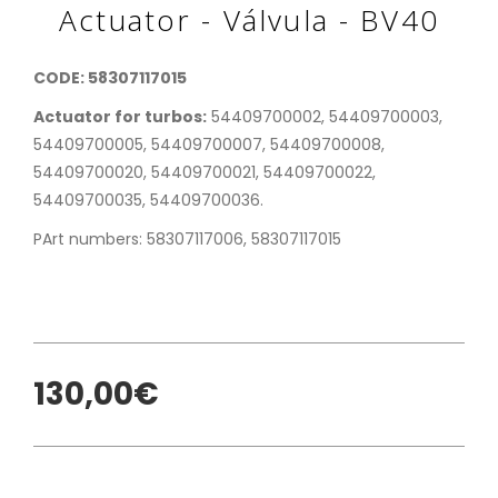
Actuator - Válvula - BV40
CODE: 58307117015
Actuator for turbos:
54409700002, 54409700003,
54409700005, 54409700007, 54409700008,
54409700020, 54409700021, 54409700022,
54409700035, 54409700036.
PArt numbers: 58307117006, 58307117015
130,00€