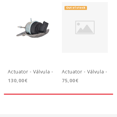
Out of stock
Actuator - Válvula -
Actuator - Válvula -
130,00€
75,00€
BV35
VL20