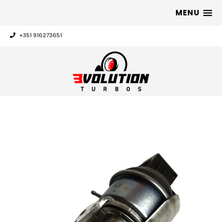
MENU
+351 916273651