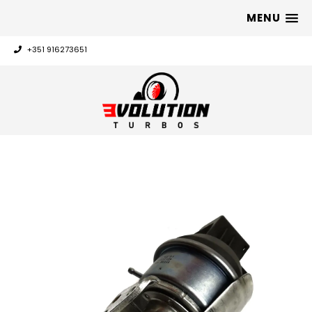
MENU
+351 916273651