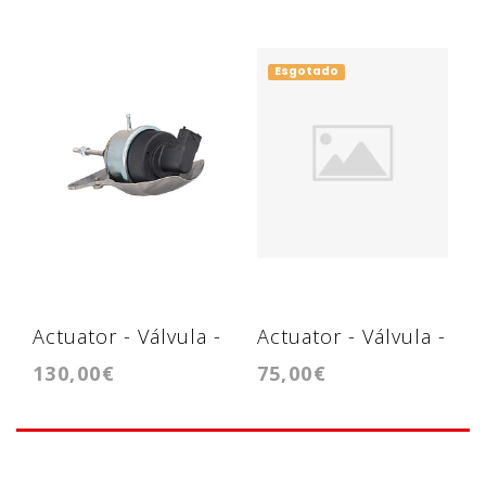
Esgotado
Actuator - Válvula -
Actuator - Válvula -
130,00€
75,00€
BV35
VL20