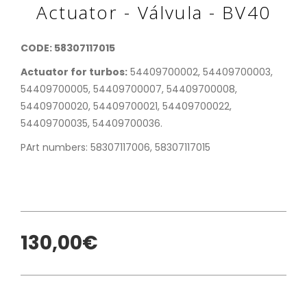
Actuator - Válvula - BV40
CODE: 58307117015
Actuator for turbos:
54409700002, 54409700003,
54409700005, 54409700007, 54409700008,
54409700020, 54409700021, 54409700022,
54409700035, 54409700036.
PArt numbers: 58307117006, 58307117015
130,00€