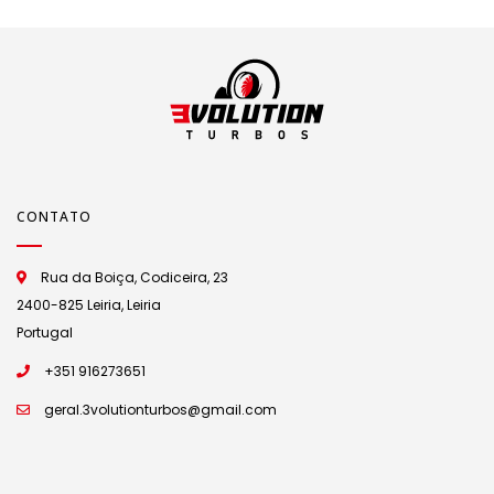
CONTATO
Rua da Boiça, Codiceira, 23
2400-825 Leiria, Leiria
Portugal
+351 916273651
geral.3volutionturbos@gmail.com