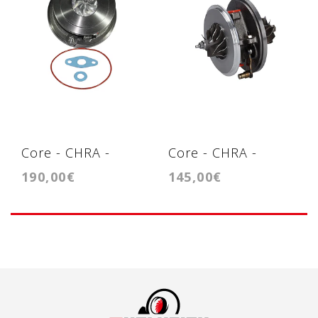
Core - CHRA -
Core - CHRA -
190,00€
145,00€
Cartridge - BM-
Cartridge -
004B BMW 1.5T -
GT1749V
8514266