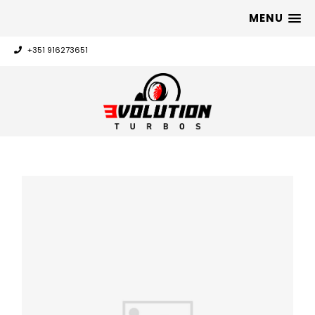
MENU
+351 916273651