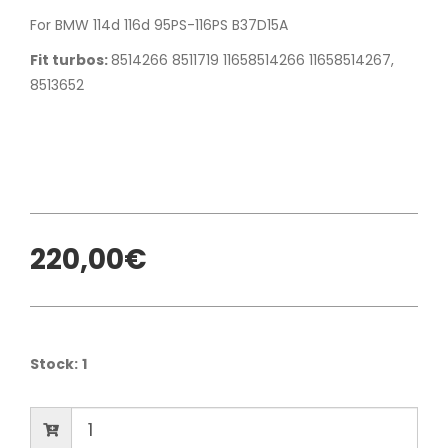
For BMW 114d 116d 95PS-116PS B37D15A
Fit turbos:
8514266 8511719 11658514266 11658514267,
8513652
220,00€
Stock:
1