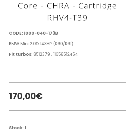
Core - CHRA - Cartridge
RHV4-T39
CODE: 1000-040-173B
BMW Mini 2.0D 143HP (R60/R61)
Fit turbos
: 8512379 , 11658512454
170,00€
Stock:
1