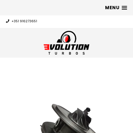
MENU
+351 916273651