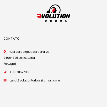
CONTATO
Rua da Boiça, Codiceira, 23
2400-825 Leiria, Leiria
Portugal
+351 916273651
geral.3volutionturbos@gmail.com