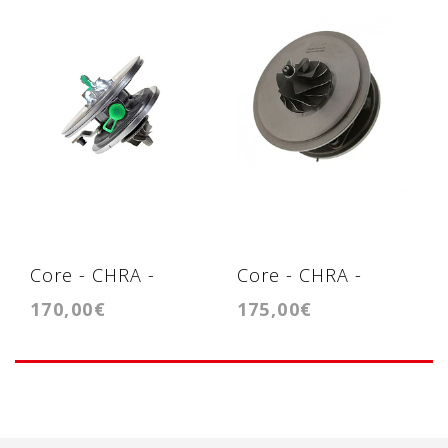
Core - CHRA -
Core - CHRA -
170,00€
175,00€
Cartridge - KP35
Cartridge RHV4-T39