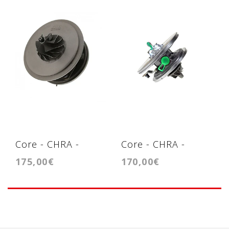
Core - CHRA -
Core - CHRA -
175,00€
170,00€
Cartridge RHV4-T39
Cartridge - KP35