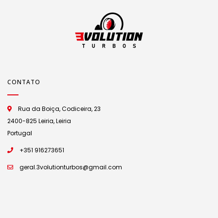
CONTATO
Rua da Boiça, Codiceira, 23
2400-825 Leiria, Leiria
Portugal
+351 916273651
geral.3volutionturbos@gmail.com