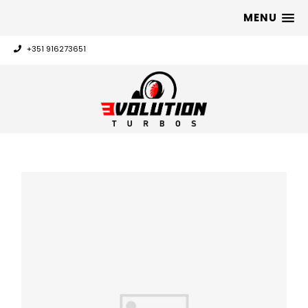
MENU
+351 916273651