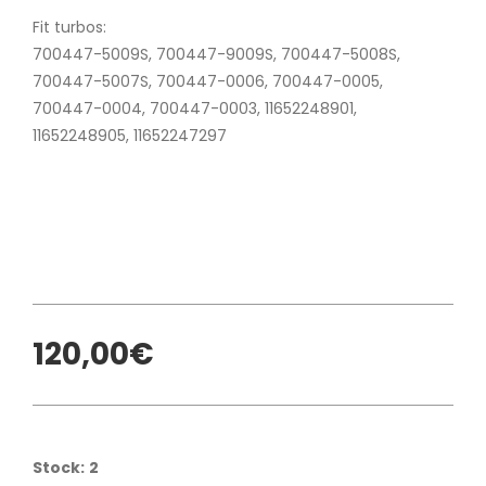
Fit turbos:
700447-5009S, 700447-9009S, 700447-5008S,
700447-5007S, 700447-0006, 700447-0005,
700447-0004, 700447-0003, 11652248901,
11652248905, 11652247297
120,00€
Stock:
2