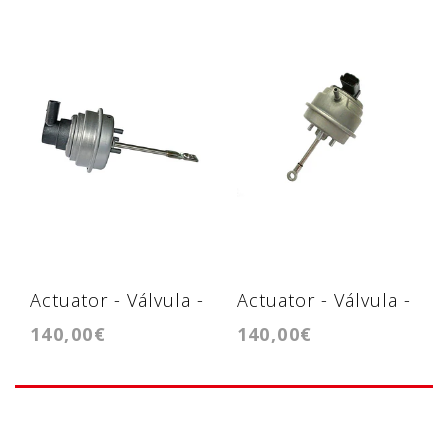
Actuator - Válvula -
Actuator - Válvula -
140,00€
140,00€
GTC1244VZ
GTB1449VZL