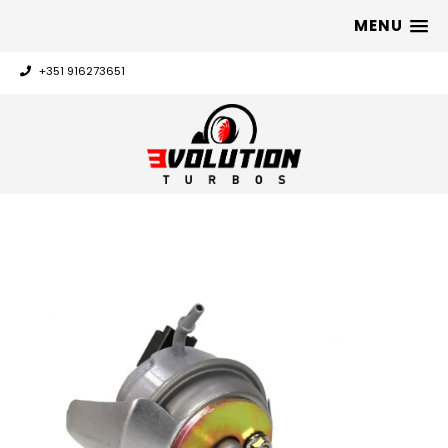
MENU
+351 916273651