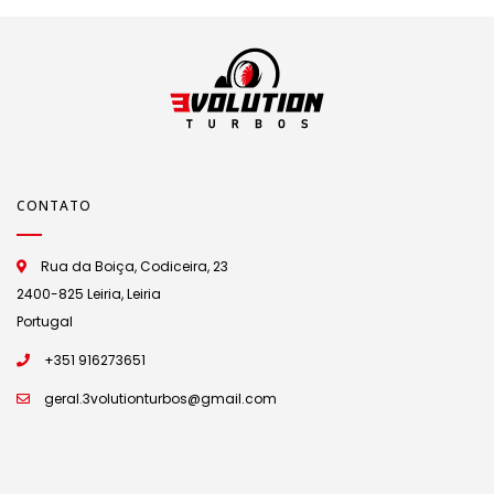
CONTATO
Rua da Boiça, Codiceira, 23
2400-825 Leiria, Leiria
Portugal
+351 916273651
geral.3volutionturbos@gmail.com