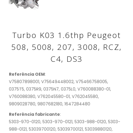
Turbo K03 1.6thp Peugeot
508, 5008, 207, 3008, RCZ,
C4, DS3
Referência OEM
:
V75807898001, V75649448002, V75466758005,
0375T5, 0375R9, 0375N7, 0375L0, V760088380-01,
V760088380, V762045580-01, V762045580,
9809028780, 9807682180, 1647284480
Referência fabricante
:
5303-970-0120, 5303-970-0121, 5303-988-0120, 5303-
988-0121, 53039700120, 53039700121, 53039880120,