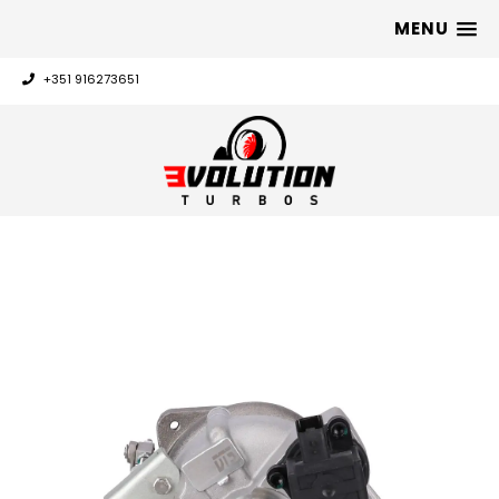
MENU
+351 916273651