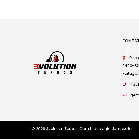
CONTA
Rua d
2400-825 
Portugal
+351
gera
© 2026 3volution Turbos.
Com tecnologia Jumpseller
.