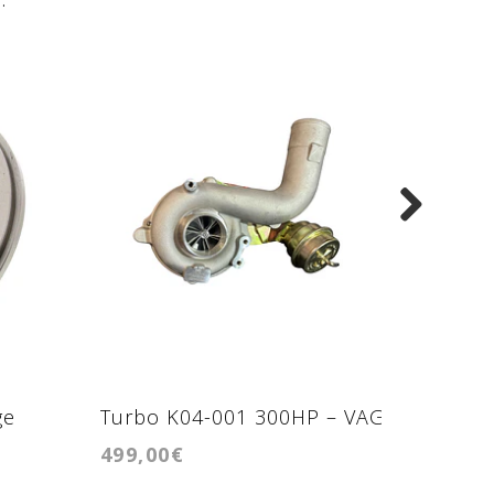
ge
Turbo K04-001 300HP – VAG
Turbo 
499,00€
550,00
1.8T 20VT
hibrido