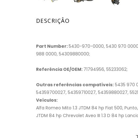
DESCRIÇÂO
Part Number:
5430-970-0000, 5430 970 0000
988 0000, 54309880000;
Referência OE/OEM:
71794956, 55233062;
Outras referências compatíveis:
5435 970 0
54359700027, 54359710027, 54359880027, 55216
Veículos:
Alfa Romeo Mito 1.3 JTDM 84 hp Fiat 500, Punto, 
JTDM 84 hp Chrevolet Aveo III 1.3 D 84 hp Lanci