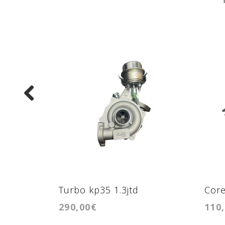
Turbo kp35 1.3jtd
Core
290,00€
110
kp35