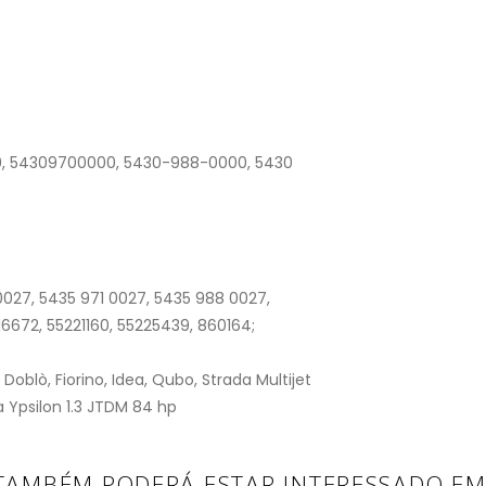
, 54309700000, 5430-988-0000, 5430
027, 5435 971 0027, 5435 988 0027,
672, 55221160, 55225439, 860164;
Doblò, Fiorino, Idea, Qubo, Strada Multijet
a Ypsilon 1.3 JTDM 84 hp
TAMBÉM PODERÁ ESTAR INTERESSADO EM