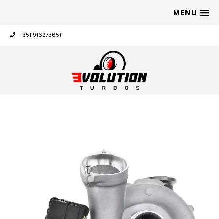
MENU
+351 916273651