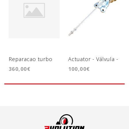
Reparacao turbo
Actuator - Válvula -
360,00€
100,00€
K04-064