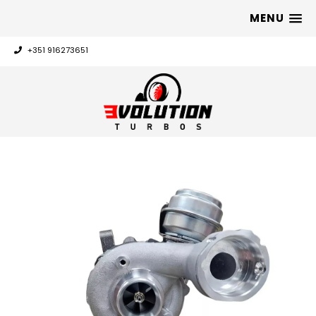
MENU
+351 916273651