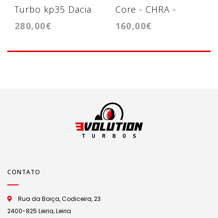
Turbo kp35 Dacia
Core - CHRA -
280,00€
160,00€
Nissan Renault
Cartridge - BV43
1.5dci
CONTATO
Rua da Boiça, Codiceira, 23
2400-825 Leiria, Leiria