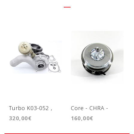
Turbo K03-052 ,
Core - CHRA -
320,00€
160,00€
K03S 1.8T
Cartridge - BV43