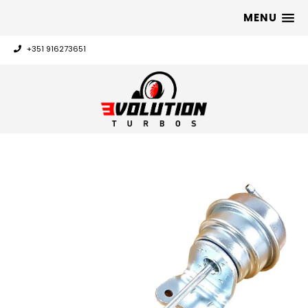
MENU
+351 916273651