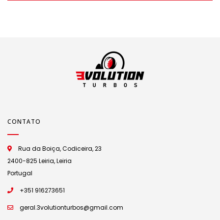
CONTATO
Rua da Boiça, Codiceira, 23
2400-825 Leiria, Leiria
Portugal
+351 916273651
geral.3volutionturbos@gmail.com