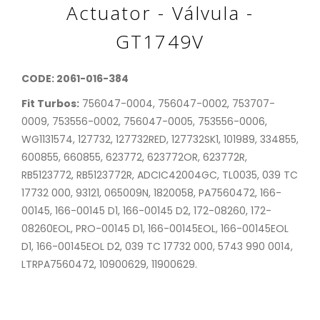
Actuator - Válvula -
GT1749V
CODE: 2061-016-384
Fit Turbos:
756047-0004, 756047-0002, 753707-
0009, 753556-0002, 756047-0005, 753556-0006,
WG1131574, 127732, 127732RED, 127732SK1, 101989, 334855,
600855, 660855, 623772, 623772OR, 623772R,
RB5123772, RB5123772R, ADCIC42004GC, TL0035, 039 TC
17732 000, 93121, 065009N, 1820058, PA7560472, 166-
00145, 166-00145 D1, 166-00145 D2, 172-08260, 172-
08260EOL, PRO-00145 D1, 166-00145EOL, 166-00145EOL
D1, 166-00145EOL D2, 039 TC 17732 000, 5743 990 0014,
LTRPA7560472, 10900629, 11900629.