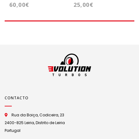
60,00€
25,00€
GT1749V
reparação para a
maioria dos turbos
GT/VNT15-25
CONTACTO
Rua da Boiça, Codiceira, 23
2400-825 Leiria, Distrito de Leiria
Portugal