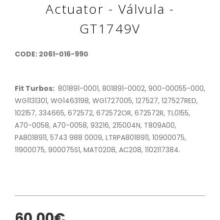
Actuator - Válvula -
GT1749V
CODE: 2061-016-990
Fit Turbos:
801891-0001, 801891-0002, 900-00055-000,
WG1131301, WG1463198, WG1727005, 127527, 127527RED,
102157, 334665, 672572, 672572OR, 672572R, TL0155,
A70-0058, A70-0058, 93216, 215004N, T809A00,
PA8018911, 5743 988 0009, LTRPA8018911, 10900075,
11900075, 900075S1, MAT0208, AC208, 1102117384.
60,00€