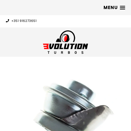
MENU
+351 916273651