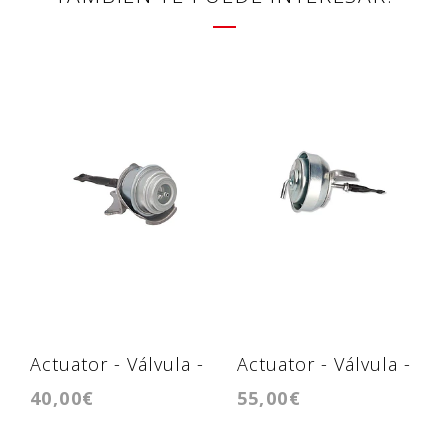
Actuator - Válvula -
Actuator - Válvula -
40,00€
55,00€
GT1749V
RHV4 / VJ36