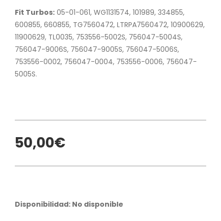
Fit Turbos:
05-01-061, WG1131574, 101989, 334855,
600855, 660855, TG7560472, LTRPA7560472, 10900629,
11900629, TL0035, 753556-5002S, 756047-5004S,
756047-9006S, 756047-9005S, 756047-5006S,
753556-0002, 756047-0004, 753556-0006, 756047-
5005S.
50,00€
Disponibilidad: No disponible