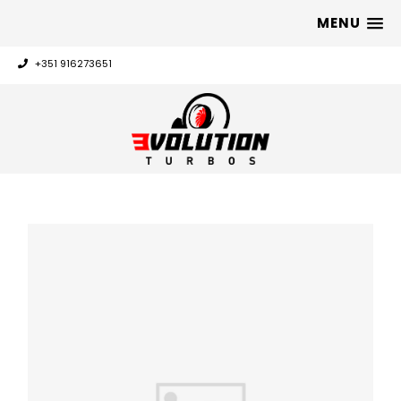
MENU
+351 916273651