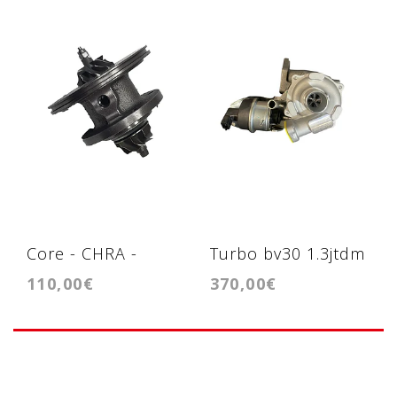
Core - CHRA -
Turbo bv30 1.3jtdm
110,00€
370,00€
Cartridge kp35
1.4hdi