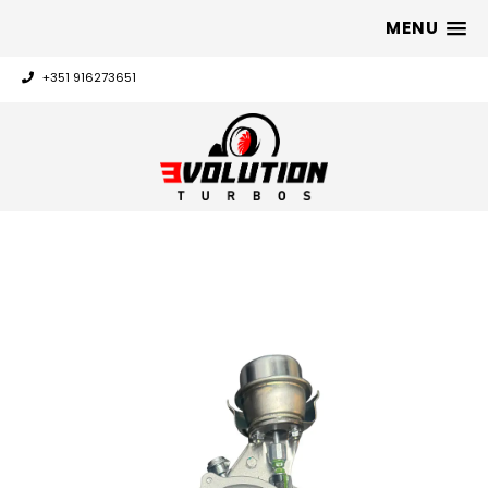
MENU
+351 916273651