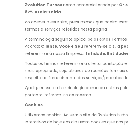
3volution Turbos
nome comercial criado por
Cri
825, Azoia-Leiria.
Ao aceder a este site, presumimos que aceita estes 
termos e serviços referidos nesta página.
A terminologia seguinte aplica-se as estes Termos
Acordo:
Cliente
,
Você
e
Seu
referem-se a si, a pe
referem-se à nossa Empresa.
Entidade
,
Entidade
Todos os termos referem-se à oferta, aceitação e
mais apropriada, seja através de reuniões formais 
respeito ao fornecimento dos serviços/produtos da 
Qualquer uso da terminologia acima ou outras pala
portanto, referem-se ao mesmo.
Cookies
Utilizamos cookies. Ao usar o site da 3volution tur
interativos de hoje em dia usam cookies que nos pe