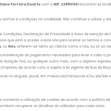
stiano Ferreira Duarte
com o
NIF: 228801141
encontra-se local
termos e condições na totalidade. Não continue a utilizar o sit
 e Condições, Declaração de Privacidade e Aviso de Isenção de
ssoa que está a aceder a este site para aceitar os termos e co
s
, ou
Nós
, referem-se tanto ao Cliente como a nós, ou só ao cli
 consideração do pagamento necessário para levar a cabo o pro
de duração fixa, ou qualquer outro meio, com o objetivo expres
Empresa, de acordo com, e sujeito à lei vigente de Rua da Boiça
vras no singular, plural, em maiúscula/minúscula e/ou ele/ela
bos consente a utilização de cookies de acordo com a política de 
rmitem recuperar os detalhes do utilizador para cada visita.