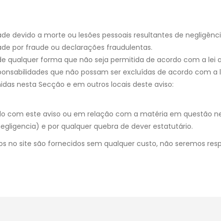
dade devido a morte ou lesões pessoais resultantes de negligênci
dade por fraude ou declarações fraudulentas.
de qualquer forma que não seja permitida de acordo com a lei a
sponsabilidades que não possam ser excluídas de acordo com a le
nidas nesta Secção e em outros locais deste aviso:
o com este aviso ou em relação com a matéria em questão nest
negligencia) e por qualquer quebra de dever estatutário.
os no site são fornecidos sem qualquer custo, não seremos res