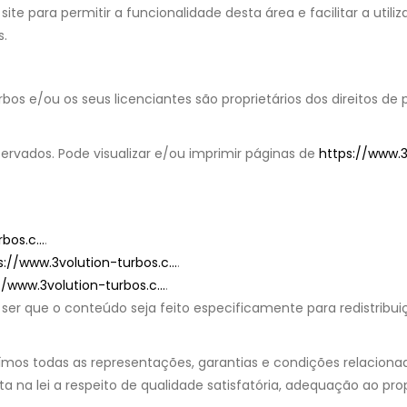
e para permitir a funcionalidade desta área e facilitar a utiliza
s.
bos e/ou os seus licenciantes são proprietários dos direitos de
servados. Pode visualizar e/ou imprimir páginas de
https://www.3v
bos.c...
.
s://www.3volution-turbos.c...
.
//www.3volution-turbos.c...
.
 ser que o conteúdo seja feito especificamente para redistribui
luímos todas as representações, garantias e condições relaciona
ita na lei a respeito de qualidade satisfatória, adequação ao pro