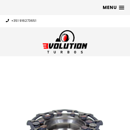
MENU
+351 916273651