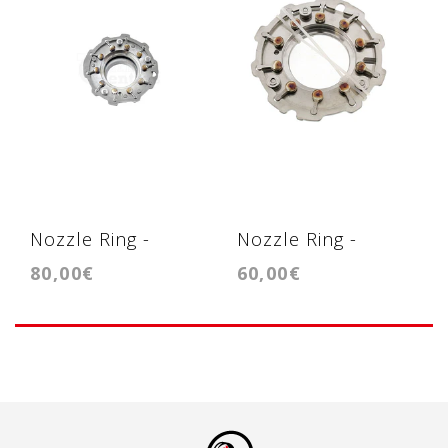
Nozzle Ring -
Nozzle Ring -
80,00€
60,00€
Geometria -
Geometria -
GTC1446VZ
GTB1241VKZ