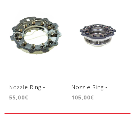
Nozzle Ring -
Nozzle Ring -
55,00€
105,00€
Geometria
Geometria -
GTB1752VK /
GTC1446VZ /
GTB1756VK
GTC1549VZ