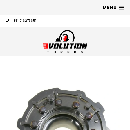
MENU
+351 916273651