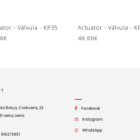
ator - Válvula - KP35
Actuator - Válvula - K
00€
40,00€
CT
a Boiça, Codiceira, 23
Facebook
Leiria, Leiria
Instagram
WhatsApp
 916273651