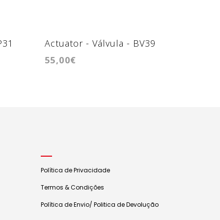
P31
Actuator - Válvula - BV39
Actuato
55,00€
130,00
GTC12
Política de Privacidade
Termos & Condições
Política de Envio/ Politica de Devolução