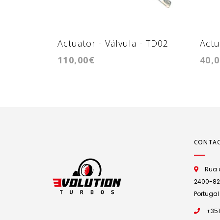
Actuator - Válvula - TD02
Actu
110,00€
40,
CONTA
Rua d
2400-825 
Portugal
+351