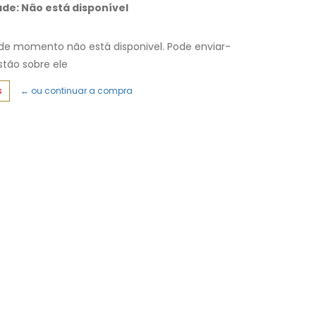
ade: Não está disponível
de momento não está disponivel. Pode enviar-
tão sobre ele
s
← ou continuar a compra