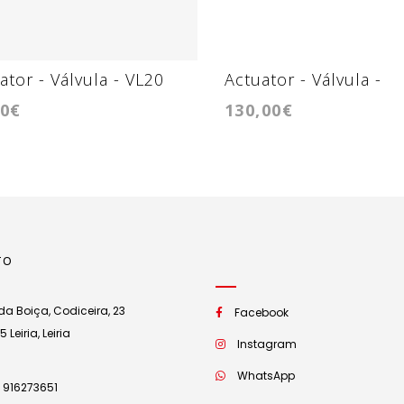
ator - Válvula - VL20
Actuator - Válvula -
00€
130,00€
GTC1244VZ
TO
a Boiça, Codiceira, 23
Facebook
Leiria, Leiria
Instagram
WhatsApp
 916273651