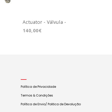
Actuator - Válvula -
Actuato
140,00€
140,00
GTC1244VZ
GTB14
Política de Privacidade
Termos & Condições
Política de Envio/ Politica de Devolução