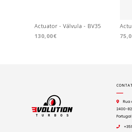
Actuator - Válvula - BV35
Actu
130,00€
75,
CONTA
Rua d
2400-825 
Portugal
+351