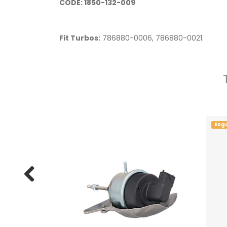
CODE: 1850-132-009
Fit Turbos:
786880-0006, 786880-0021.
Esg