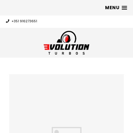
MENU
+351 916273651