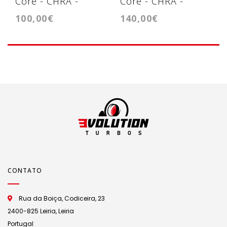
Core - CHRA -
Core - CHRA -
100,00€
140,00€
Cartridge
Cartridge - TD03L4
TD02H207VT
CONTATO
Rua da Boiça, Codiceira, 23
2400-825 Leiria, Leiria
Portugal