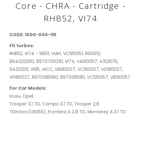
Core - CHRA - Cartridge -
RHB52, VI74
CODE: 1000-040-115
Fit turbos:
RHB52, VI74 - 9801, VIAH, VC180051, 860012,
8943212010, 8970700291, VI74, VA130057, 4312876,
94321201, VI95, VICC, VB180027, VC180027, VD180027,
VE180027, 8970385180, 8970385181, VC130057, VB130057
For Car Models:
Izusu, Opel;
Trooper 3,1 TD, Campo 3.1 TD, Trooper 2,8
TDInterc(UBS55), Frontera A 2.8 TD, Monterey A 3.1 TD