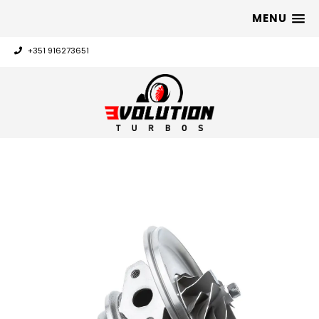
MENU
+351 916273651