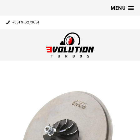
MENU
+351 916273651