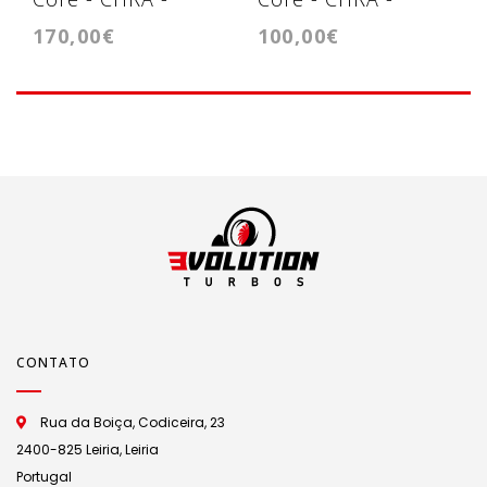
170,00€
100,00€
Cartridge -
Cartridge
GT1752V
TD02H207VT
CONTATO
Rua da Boiça, Codiceira, 23
2400-825 Leiria, Leiria
Portugal