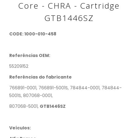
Core - CHRA - Cartridge
GTB1446SZ
CODE: 1000-010-458
Referências OEM:
55209152
Referências do fabricante
766891-0001, 766891-5001S, 784844-0001, 784844-
5001S, 807068-0001,
807068-5001,
GTB1446SZ
Veículos: