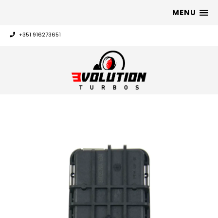
MENU
+351 916273651