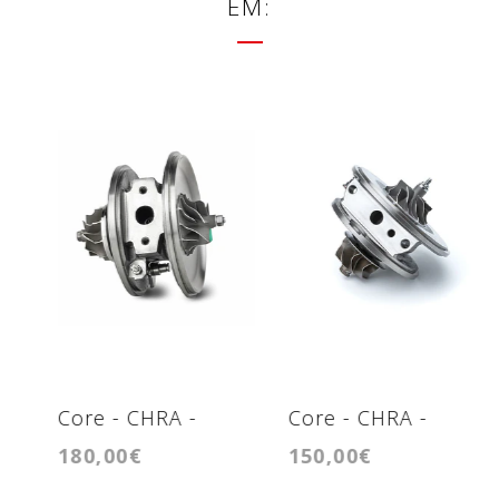
EM:
Core - CHRA -
Core - CHRA -
N
180,00€
150,00€
6
Cartridge - RHF4V
Cartridge -
-
GTA2056VK
G