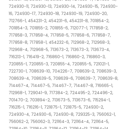
724930-11, 724930-13, 724930-14, 724930-15, 724930-
16, 724930-17, 724930-18, 724930-19, 724930-20,
712766-1, 454231-2, 454231-6, 454231-8, 701854-2,
701854-3, 701855-2, 701855-6, 712077-1, 717858-2,
717858-3, 717858-4, 717858-5, 717858-6, 717858-7,
717858-8, 717858-1, 454232-6, 712968-2, 712968-3,
712968-4, 712968-5, 713673-2, 713673-3, 713673-4,
716213-1, 716419-2, 716860-1, 716860-2, 716860-3,
720855-1, 720855-3, 720855-4, 720855-5, 721021-1,
722730-1, 708639-10, 704226-7, 708639-2, 708639-3,
708639-4, 708639-5, 708639-6, 708639-7, 708639-8,
714467-4, 714467-5, 714467-7, 714467-8, 716665-1,
712968-1, 729041-9, 717384-2, 724495-2, 724496-2,
701470-2, 703894-2, 713673-5, 713673-6, 715294-1,
716215-1, 716216-1, 721875-1, 721875-5, 724930-2,
724930-4, 724930-6, 724930-8, 729325-3, 756062-1,
756062-2, 756062-3, 721164-3, 721164-4, 721164-5,
721164-10, 721164-11, 721164-12, 721164-13, 721164-14,