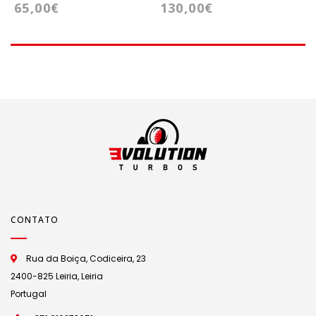
65,00€
130,00€
1
Geometria
Cartridge -
C
GT1541V, GT1444V
GT1749VB (721021)
G
CONTATO
Rua da Boiça, Codiceira, 23
2400-825 Leiria, Leiria
Portugal