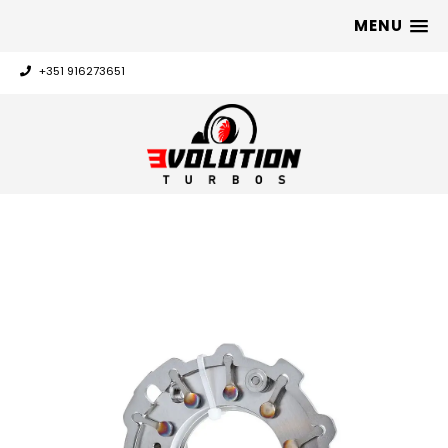
MENU
+351 916273651