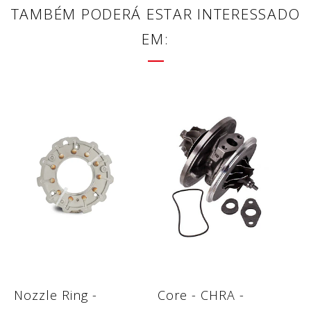
TAMBÉM PODERÁ ESTAR INTERESSADO
EM:
Nozzle Ring -
Core - CHRA -
C