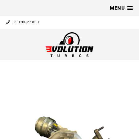
MENU
+351 916273651