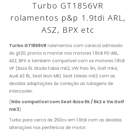
Turbo GT1856VR
rolamentos p&p 1.9tdi ARL,
ASZ, BPX etc
Turbo GT1856VR
rolamentos com caracol admissão
do gt20, pronto a montar nos motores 1.9tdi PD ARL,
ASZ, BPX e também compatível com os motores 1.9tdi
VP (Ibiza 6l, Skoda Fabia mk2, VW Polo 9n, Golf mk4,
Audi A3 8L, Seat leon Mk1, Seat toledo mk2 com as
devidas adaptações ás coneção as tubagens de
intercooler.
(
Não compatível com Seat ibiza 6k / 6k2 e Vw Golf
mk3
)
Turbo para cerca de 250cv em 1.9tdi com as devidas
alterações nos periféricos de motor.