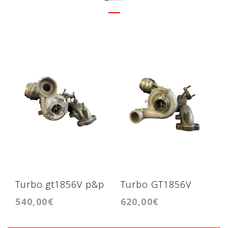
Turbo gt1856V p&p
Turbo GT1856V
540,00€
620,00€
1.9tdi ARL, ASZ,
p&p 1.9tdi ARL,
BPX etc
ASZ, BPX etc