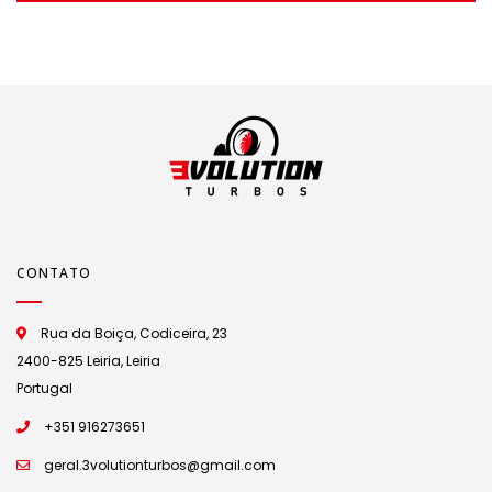
CONTATO
Rua da Boiça, Codiceira, 23
2400-825 Leiria, Leiria
Portugal
+351 916273651
geral.3volutionturbos@gmail.com