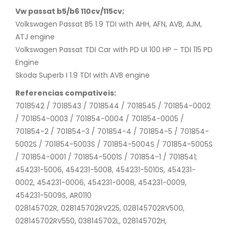
Vw passat b5/b6 110cv/115cv;
Volkswagen Passat B5 1.9 TDI with AHH, AFN, AVB, AJM,
ATJ engine
Volkswagen Passat TDI Car with PD UI 100 HP – TDI 115 PD
Engine
Skoda Superb I 1.9 TDI with AVB engine
Referencias compativeis:
7018542 / 7018543 / 7018544 / 7018545 / 701854-0002
/ 701854-0003 / 701854-0004 / 701854-0005 /
701854-2 / 701854-3 / 701854-4 / 701854-5 / 701854-
5002S / 701854-5003S / 701854-5004S / 701854-5005S
/ 701854-0001 / 701854-5001S / 701854-1 / 7018541;
454231-5006, 454231-5008, 454231-5010S, 454231-
0002, 454231-0006, 454231-0008, 454231-0009,
454231-5009S, AR0110
028145702R, 028145702RV225, 028145702RV500,
028145702RV550, 038145702L, 028145702H,