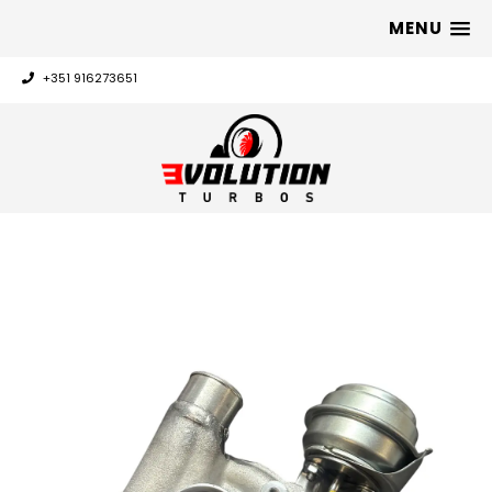
MENU
+351 916273651