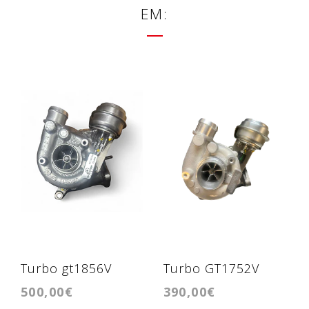
EM:
Turbo gt1856V
Turbo GT1752V
500,00€
390,00€
1.9tdi Ibiza 6k/6k2,
1.9tdi VP 110cv/ PD