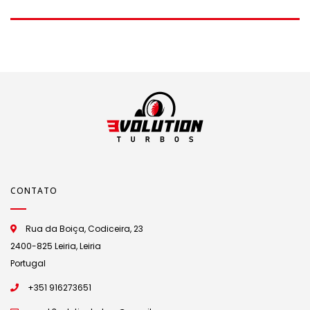
Vw Passat, Audi A4
115cv VW Golf
B5,B6
mk3, Seat ibiza
6k/6k2, Vw Passat,
Audi A4
CONTATO
Rua da Boiça, Codiceira, 23
2400-825 Leiria, Leiria
Portugal
+351 916273651