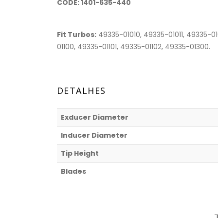
CODE: 1401-635-440
Fit Turbos:
49335-01010, 49335-01011, 49335-01
01100, 49335-01101, 49335-01102, 49335-01300.
DETALHES
Exducer Diameter
Inducer Diameter
Tip Height
Blades