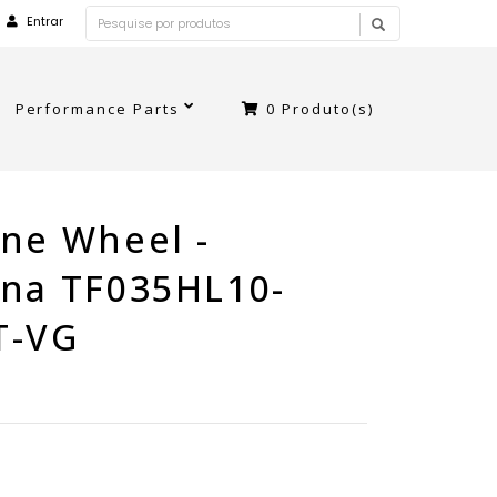
Entrar
Performance Parts
0
Produto(s)
ne Wheel -
ina TF035HL10-
T-VG