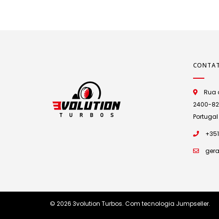
CONTA
Rua d
2400-825 
Portugal
+351
gera
© 2026 3volution Turbos.
Com tecnologia Jumpseller
.