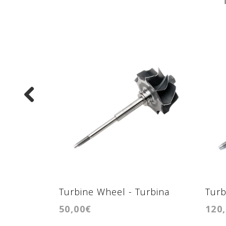
Turbine Wheel - Turbina
Turb
50,00€
120
GT1749MV
GT3