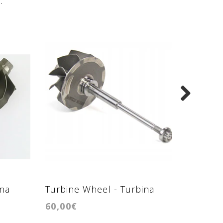
ina
Turbine Wheel - Turbina
Turbine
60,00€
60,00€
GTB2056VK
GTB20