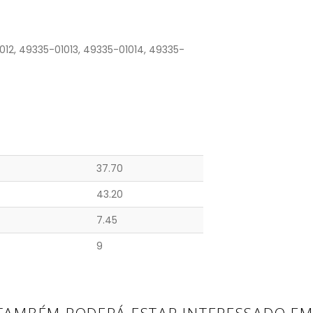
012, 49335-01013, 49335-01014, 49335-
37.70
43.20
7.45
9
TAMBÉM PODERÁ ESTAR INTERESSADO EM