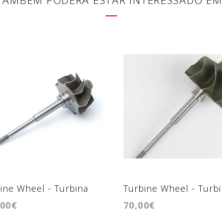
ine Wheel - Turbina
Turbine Wheel - Turb
,00€
70,00€
071R/HKS2835
GT2260V Iveco 3.0D