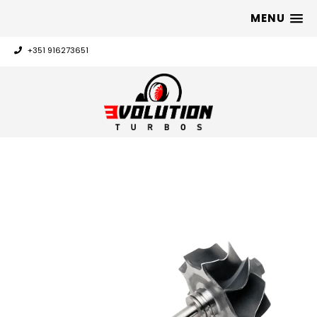
MENU
+351 916273651