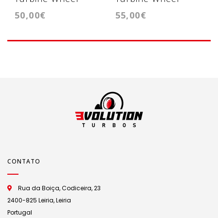
50,00€
55,00€
Turbina GT1646V
Turbina GT2052V
CONTATO
Rua da Boiça, Codiceira, 23
2400-825 Leiria, Leiria
Portugal