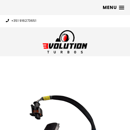
MENU
+351 916273651