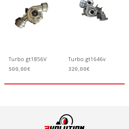
Turbo gt1856V
Turbo gt1646v
500,00€
320,00€
1.9tdi Vw Passat
1.9tdi BXE, BKC
B6, Audi A4 B6