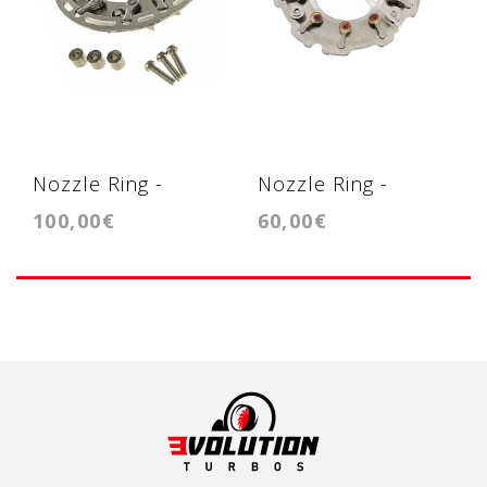
Nozzle Ring -
Nozzle Ring -
100,00€
60,00€
Geometria -
Geometria -
TD2503V
GTB1546V