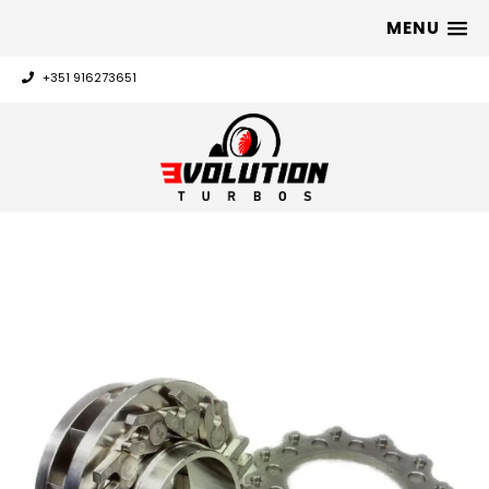
MENU
+351 916273651