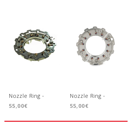
Nozzle Ring -
Nozzle Ring -
55,00€
55,00€
Geometria -
Geometria -
GT2260V
GT2052V