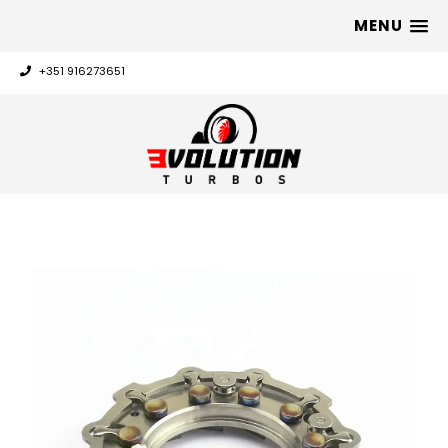
MENU
+351 916273651