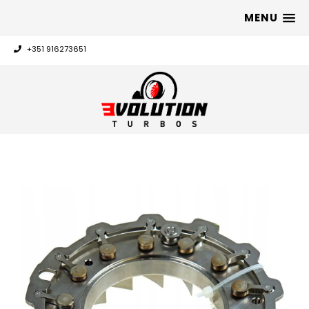
MENU
+351 916273651