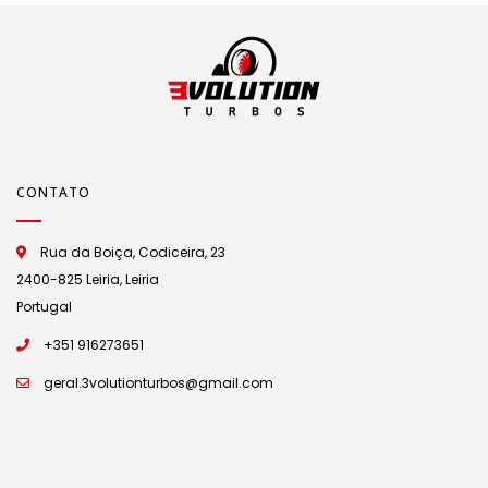
CONTATO
Rua da Boiça, Codiceira, 23
2400-825 Leiria, Leiria
Portugal
+351 916273651
geral.3volutionturbos@gmail.com