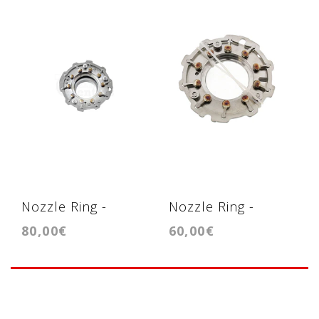
Nozzle Ring -
Nozzle Ring -
80,00€
60,00€
Geometria -
Geometria -
GTC1446VZ
GTB1241VKZ