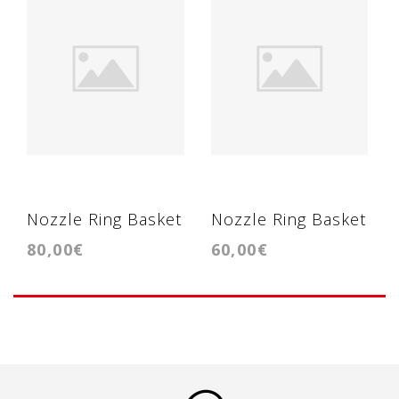
Nozzle Ring Basket
Nozzle Ring Basket
80,00€
60,00€
- Grade Geometria
- Grade Geometria
GTB2260VKLR
GTB2056V