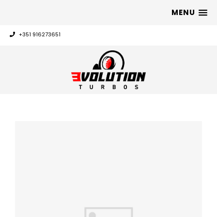
MENU
+351 916273651