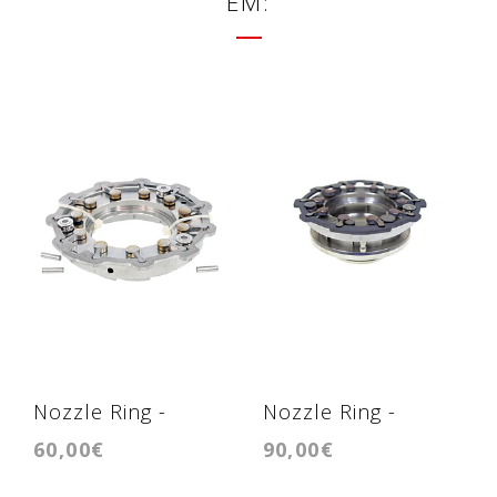
EM:
Nozzle Ring -
Nozzle Ring -
60,00€
90,00€
Geometria -
Geometria -
GTB1749LV
GTC1446VZ