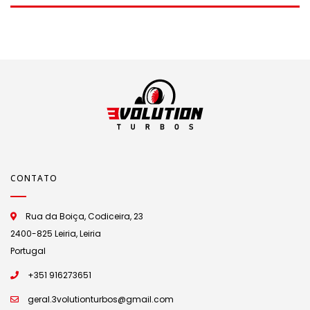
CONTATO
Rua da Boiça, Codiceira, 23
2400-825 Leiria, Leiria
Portugal
+351 916273651
geral.3volutionturbos@gmail.com