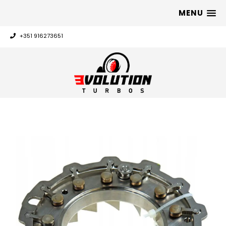
MENU
+351 916273651