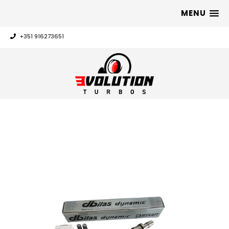
MENU
+351 916273651