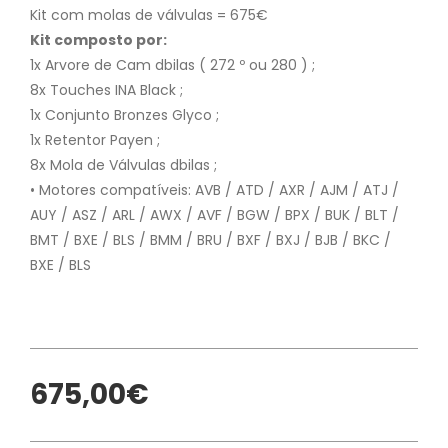
Kit com molas de válvulas = 675€
Kit composto por:
1x Arvore de Cam dbilas ( 272 º ou 280 ) ;
8x Touches INA Black ;
1x Conjunto Bronzes Glyco ;
1x Retentor Payen ;
8x Mola de Válvulas dbilas ;
• Motores compatíveis: AVB / ATD / AXR / AJM / ATJ /
AUY / ASZ / ARL / AWX / AVF / BGW / BPX / BUK / BLT /
BMT / BXE / BLS / BMM / BRU / BXF / BXJ / BJB / BKC /
BXE / BLS
675,00€