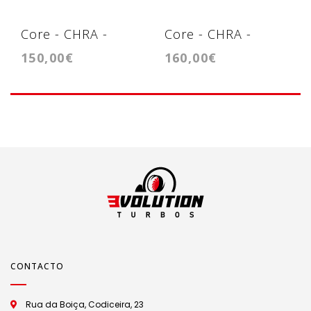
Core - CHRA -
Core - CHRA -
150,00€
160,00€
Cartridge - BV50
Cartridge
GT1238SZ
CONTACTO
Rua da Boiça, Codiceira, 23