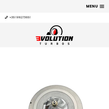
MENU
+351 916273651