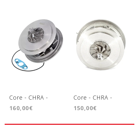
Core - CHRA -
Core - CHRA -
160,00€
150,00€
Cartridge
Cartridge
GTC1446VZ
GTC1446VZ