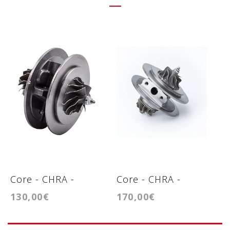
Core - CHRA -
Core - CHRA -
C
130,00€
170,00€
2
Cartridge -
Cartridge -
C
TF035HL
TF035HL-10GK23-
T