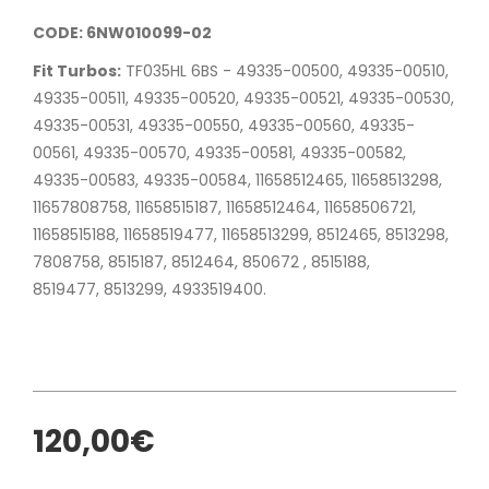
CODE: 6NW010099-02
Fit Turbos:
TF035HL 6BS - 49335-00500, 49335-00510,
49335-00511, 49335-00520, 49335-00521, 49335-00530,
49335-00531, 49335-00550, 49335-00560, 49335-
00561, 49335-00570, 49335-00581, 49335-00582,
49335-00583, 49335-00584, 11658512465, 11658513298,
11657808758, 11658515187, 11658512464, 11658506721,
11658515188, 11658519477, 11658513299, 8512465, 8513298,
7808758, 8515187, 8512464, 850672 , 8515188,
8519477, 8513299, 4933519400.
120,00€