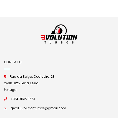
VG
CONTATO
Rua da Boiça, Codiceira, 23
2400-825 Leiria, Leiria
Portugal
+351 916273651
geral.3volutionturbos@gmail.com