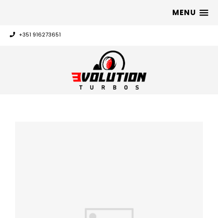
MENU
+351 916273651